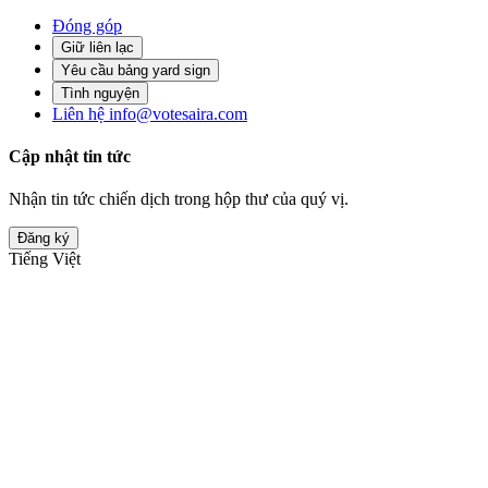
Đóng góp
Giữ liên lạc
Yêu cầu bảng yard sign
Tình nguyện
Liên hệ
info@votesaira.com
Cập nhật tin tức
Nhận tin tức chiến dịch trong hộp thư của quý vị.
Đăng ký
Tiếng Việt