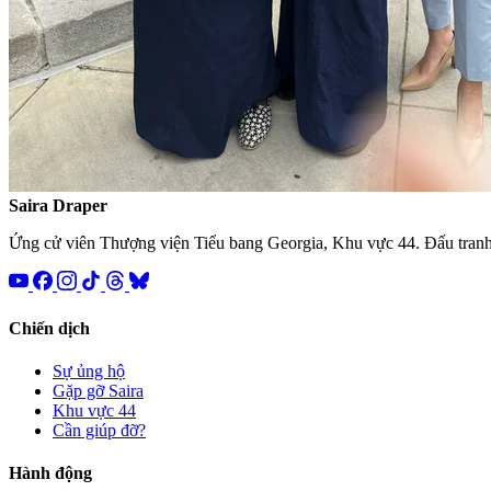
Saira
Draper
Ứng cử viên Thượng viện Tiểu bang Georgia, Khu vực 44. Đấu tranh
Chiến dịch
Sự ủng hộ
Gặp gỡ Saira
Khu vực 44
Cần giúp đỡ?
Hành động