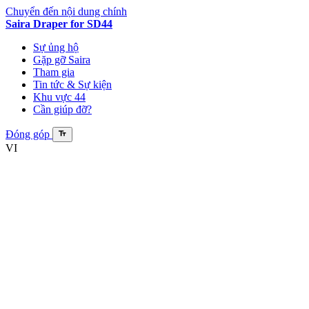
Chuyển đến nội dung chính
Saira Draper
for SD44
Sự ủng hộ
Gặp gỡ Saira
Tham gia
Tin tức & Sự kiện
Khu vực 44
Cần giúp đỡ?
Đóng góp
VI