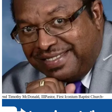
end Timothy McDonald, III
Pastor, First Iconium Baptist Church
›