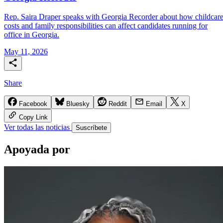
Rep. Saira Draper speaks with Georgia Recorder about how childcar
costs and family responsibilities can affect candidates running for
office in Georgia.
May 11, 2026
Share
Facebook
Bluesky
Reddit
Email
X
Copy Link
Ver todas las noticias
Suscríbete
Apoyada
por