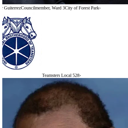
r Guiterrez
Councilmember, Ward 3
City of Forest Park
›
Teamsters Local 528
›