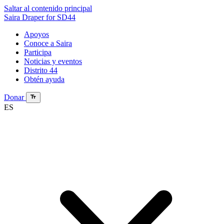
Saltar al contenido principal
Saira Draper
for SD44
Apoyos
Conoce a Saira
Participa
Noticias y eventos
Distrito 44
Obtén ayuda
Donar
ES