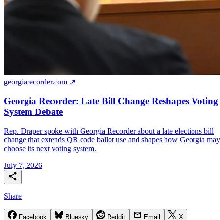
georgiarecorder.com ↗
Georgia Recorder: Late Bill Change Reshapes Voting
System Debate
Rep. Draper spoke with Georgia Recorder about a late elections bill
change that extends QR code ballot use and shapes how Georgia may
choose its next voting system.
July 7, 2026
Share
Facebook
Bluesky
Reddit
Email
X