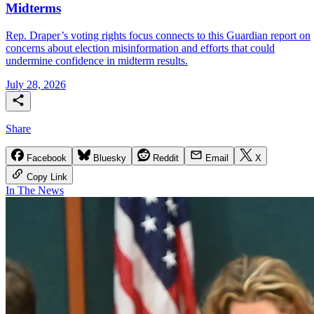
Midterms
Rep. Draper’s voting rights focus connects to this Guardian report on
concerns about election misinformation and efforts that could
undermine confidence in midterm results.
July 28, 2026
Share
Facebook
Bluesky
Reddit
Email
X
Copy Link
In The News